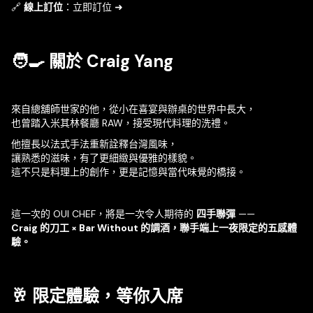
🔗
線上訂位
：
立即訂位 ➜
🧑‍🍳 關於 Craig Yang
來自總舖師世家的他，從小在喜宴與辦桌的世界中長大，
也曾踏入米其林餐廳 RAW，接受現代料理的洗禮。
他擅長以法式手法重新詮釋台灣風味，
讓熟悉的滋味，有了更細緻與優雅的樣貌。
這不只是料理上的創作，更是記憶與當代味覺的橋接。
這一次的 OUI CHEF，將是一次令人期待的
四手聯彈
——
Craig 的刀工 × Bar Without 的調酒，聯手端上一夜限定的五感體
驗。
🥂 限定體驗，等你入席