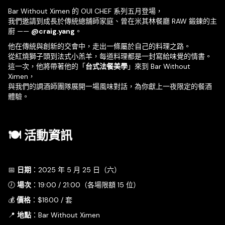
Bar Without Ximen 的 OUI CHEF 系列五月登場，
我們邀請到成長於傳統總舖師家庭、曾在米其林餐廳 RAW 鍛鍊的主
廚 ——
@craig.yang
。
他在傳統與創新的交會中，走出一條屬於自己的料理之路。
從紅燒獅子頭到法式小羔羊，每道料理都是一封寫給味覺的情書。
這一次，他將帶著他的「
台式法餐美學
」來到 Bar Without
Ximen，
與我們的調酒師團隊展開一場風味對話，為你獻上一夜限定的餐酒
體驗。
🍽 活動資訊
📅
日期
：2025 年 5 月 25 日（六）
🕖
場次
：19:00 / 21:00（各場限額 15 位）
💰
價格
：$1800 / 套
📍
地點
：Bar Without Ximen