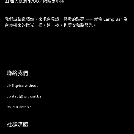
💵 每人低消 $700／限時兩小時
我們誠摯邀請你，來吧台見證一盞燈的點亮 —— 就像 Lamp Bar 為
奈良帶來的微光一樣，這一夜，也讓安和路發光。
聯絡我們
LINE: @barwithout
contact@without.bar
02-27062567
社群媒體